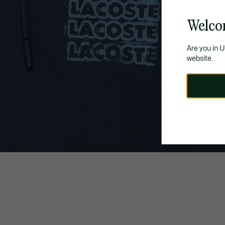
Welco
Are you in 
website.