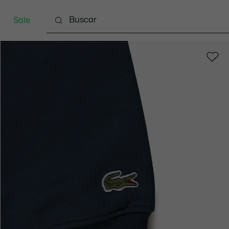
Sale
Indumentaria
Calzado
Marroquinería
Spo