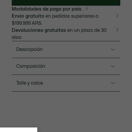
Modalidades de pago por país.
Envío gratuito
en pedidos superiores a
$199.999 ARS.
Devoluciones gratuitas
en un plazo de 30
días.
Descripción
Referencia SH0882-23
Composición
#N/A
Tela principal: Algodón (80%), Poliéster (20%) /
Talle y calce
#N/A
Rectilineo: Algodón (97%), Elastano (3%)
#N/A
Ajuste
#N/A
Loose Fit
#N/A
#N/A