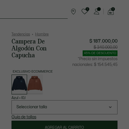
0
0
See
my
rts
Complementos
shopping
bag
Tendencias
Hombre
Campera De
$ 187.000,00
Algodón Con
Precio
Precio
$ 340.000,00
después
original
del
antes
Capucha
45% DE DESCUENTO
descuento:
del
$
descuen
*Precio sin impuestos
187.000,00
$
340.000
nacionales:
$ 154.545,45
EXCLUSIVO ECOMMERCE
Lista
de
variaciones
Azul
•
I0J
Seleccionar talla
Guía de tallas
AGREGAR AL CARRITO