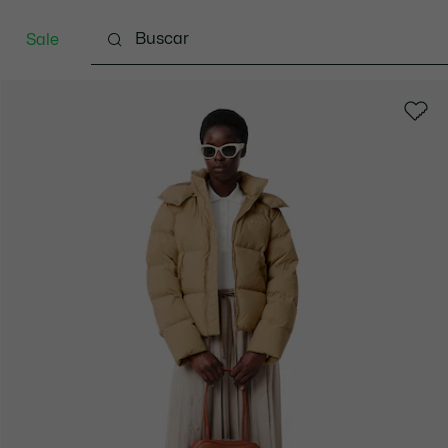
Sale
Indumentaria
Calzado
Marroquinería
Spo