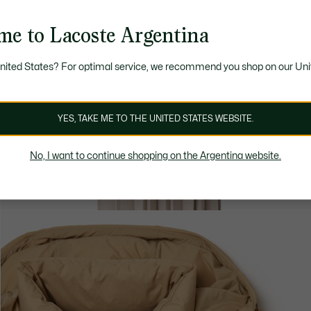
me to Lacoste Argentina
United States? For optimal service, we recommend you shop on our Uni
YES, TAKE ME TO THE UNITED STATES WEBSITE.
No, I want to continue shopping on the Argentina website.