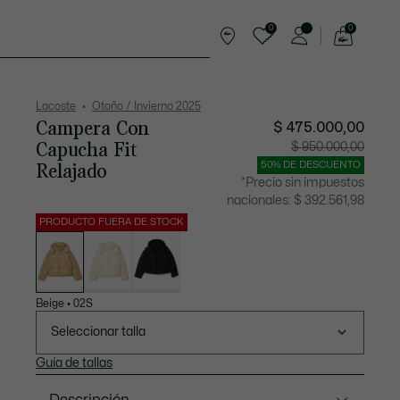
0
0
See
my
rts
Complementos
shopping
bag
Lacoste
Otoño / Invierno 2025
Campera Con
$ 475.000,00
Capucha Fit
Precio
Precio
$ 950.000,00
después
original
del
antes
Relajado
50% DE DESCUENTO
descuento:
del
$
descuen
*Precio sin impuestos
475.000,00
$
950.000
nacionales:
$ 392.561,98
PRODUCTO FUERA DE STOCK
Lista
de
variaciones
Beige
•
02S
Seleccionar talla
Guía de tallas