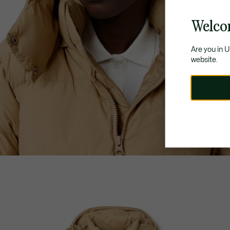
Welco
Are you in 
website.