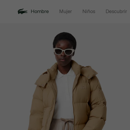
Hombre
Mujer
Niños
Descubrir
Galería
Novedades
Polos
de
imágenes
del
producto