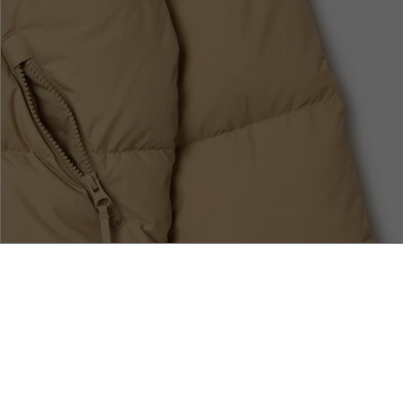
Acerca De Lacoste
Categorías
Le Club Lacoste
Colección Hombre