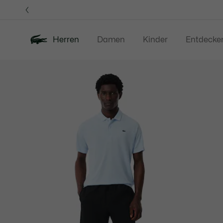
Informationsbanner
Herren
Damen
Kinder
Entdecke
Produktbildergalerie
Neu
Sale
Poloshirts
Bekleidung