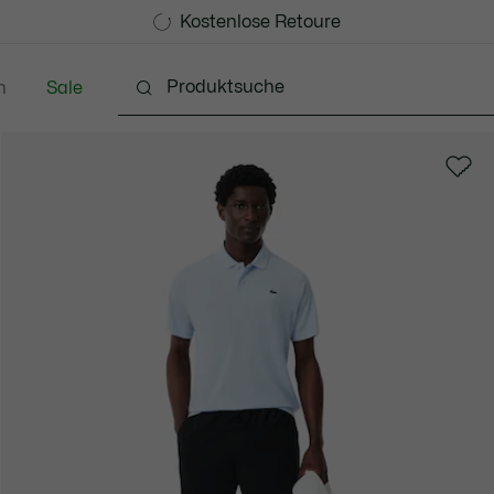
Kostenlose Standard Lieferung ab 99€
Kostenlose Retoure
n
Sale
Schuhe
Accessoires
Lederwaren & Kleine 