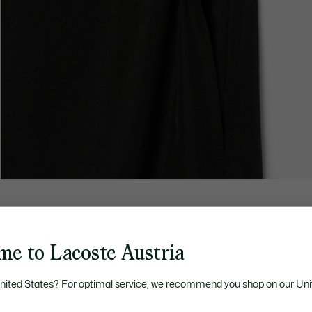
me to Lacoste Austria
United States? For optimal service, we recommend you shop on our Uni