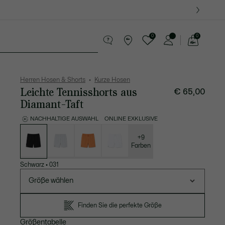
0
0
See
my
Lederwaren
Sport
Krokodil-Geschenke
shopping
bag
Herren Hosen & Shorts
Kurze Hosen
Leichte Tennisshorts aus
€ 65,00
Diamant-Taft
NACHHALTIGE AUSWAHL
ONLINE EXKLUSIVE
Liste
der
Varianten
+9
Farben
Schwarz
•
031
Größe wählen
Finden Sie die perfekte Größe
Größentabelle