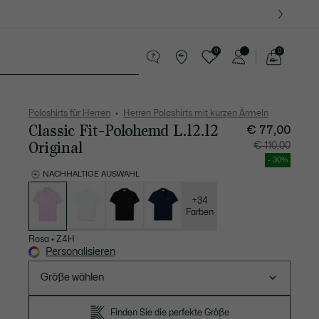
0
0
See
my
Lederwaren
Sport
Krokodil-Geschenke
shopping
bag
Poloshirts für Herren
Herren Poloshirts mit kurzen Ärmeln
Classic Fit-Polohemd L.12.12
€ 77,00
Original
Preis
Original
€ 110,00
nach
vor
Rabatt:
Rabatt:
- 30%
€
€
77,00
110,00
NACHHALTIGE AUSWAHL
Liste
der
Varianten
+34
Farben
Rosa
•
Z4H
Personalisieren
Größe wählen
Finden Sie die perfekte Größe