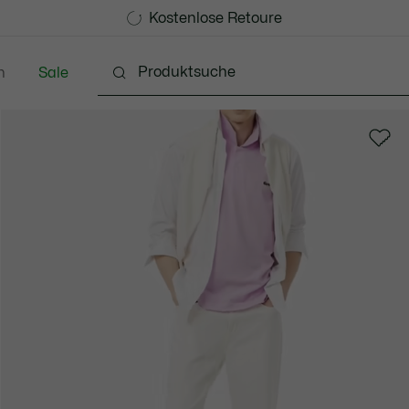
Kostenlose Standard Lieferung ab 99€
Kostenlose Retoure
n
Sale
Schuhe
Accessoires
Lederwaren & Kleine 