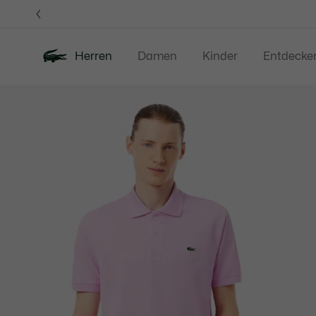
Informationsbanner
Herren
Damen
Kinder
Entdecke
Produktbildergalerie
Neu
Sale
Poloshirts
Bekleidung