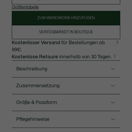
Größentabelle
ZUM WARENKORB HINZUFÜGEN
VERFÜGBARKEIT IN BOUTIQUE
Kostenloser Versand
für Bestellungen ab
99€.
Kostenlose Retoure
innerhalb von 30 Tagen.
Beschreibung
Ref. L1212-00
Zusammensetzung
Dieses bequeme und elegante L.12.12-Polo aus
Baumwoll-Petit-Piqué besticht durch sein
Baumwolle (100%)
Größe & Passform
klassisches Lacoste-Design. Ein zeitlos-schickes
Modell für die Grundausstattung der modernen
Fit
Garderobe, ideal zu jedem Anlass.
Pflegehinweise
Classic fit
Knopfleiste mit 2 Knöpfen