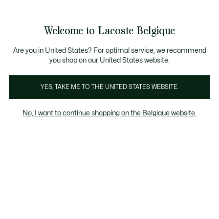
Bannières
d’information
T CHANCE - Découvrez une sélection à prix réduits.
LAST CHANCE - Découvrez une sélection à prix réduits.
Galerie
Welcome to Lacoste Belgique
d’images
Voir
0
0
produit
mon
FR
panier
Are you in United States? For optimal service, we recommend
you shop on our United States website.
YES, TAKE ME TO THE UNITED STATES WEBSITE.
No, I want to continue shopping on the Belgique website.