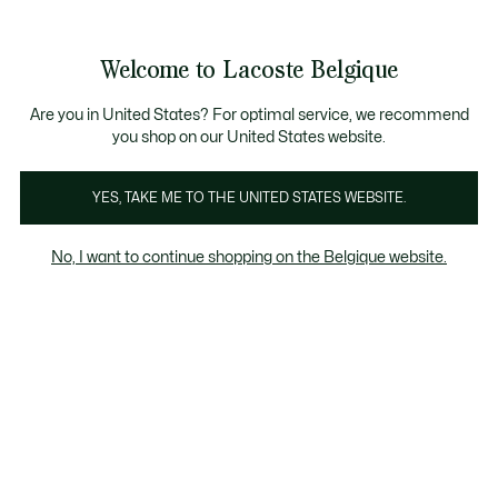
Bannières
d’information
T CHANCE - Découvrez une sélection à prix réduits.
LAST CHANCE - Découvrez une sélection à prix réd
Galerie
Welcome to Lacoste Belgique
d’images
Voir
0
0
produit
mon
FR
panier
Are you in United States? For optimal service, we recommend
you shop on our United States website.
YES, TAKE ME TO THE UNITED STATES WEBSITE.
No, I want to continue shopping on the Belgique website.