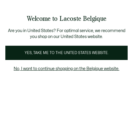
Bannières
d’information
T CHANCE - Découvrez une sélection à prix réduits.
LAST CHANCE - Découvrez une sélection à prix réduits.
Galerie
Welcome to Lacoste Belgique
d’images
Voir
0
0
produit
mon
FR
panier
Are you in United States? For optimal service, we recommend
you shop on our United States website.
YES, TAKE ME TO THE UNITED STATES WEBSITE.
No, I want to continue shopping on the Belgique website.