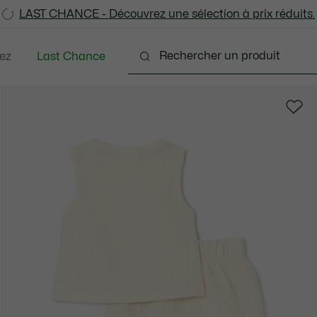
LAST CHANCE - Découvrez une sélection à prix réduits.
LAST CHANCE - Découvrez une sélection à prix réduits.
ez
Last Chance
Bébés - 3-24 mois
Enfants - 2-7 ans
Enfants -