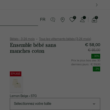
0
0
FR
Voir
mon
 8-16 ans
Cadeaux Crocodile
panier
Bébés - 3-24 mois
Tous les vêtements bébés (3-24 mois)
Ensemble bébé sans
Prix
Prix
€ 58,00
après
original
réduction
avant
manches coton
€ 85,00
:
réduction
€
:
58,00
€
- 30%
85,00
Prix le plus bas des 30
derniers jours :
€ 59,00
- 2%
ÉPUISÉ
Liste
des
déclinaisons
Lemon Beige • S7G
Sélectionnez votre taille