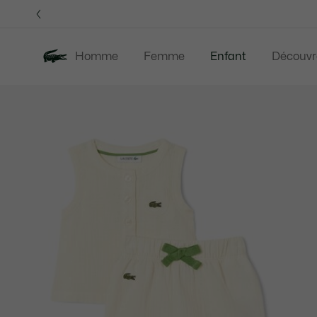
Bannières
d’information
Homme
Femme
Enfant
Découvr
Galerie
Nouveautés
Last Chance
d’images
produit