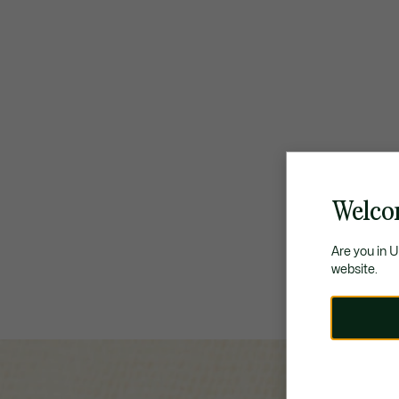
Welco
Are you in 
website.