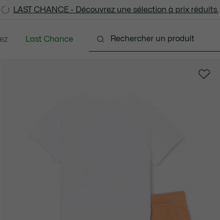
LAST CHANCE - Découvrez une sélection à prix réduits.
LAST CHANCE - Découvrez une sélection à prix réduits.
ez
Last Chance
Bébés - 3-24 mois
Enfants - 2-7 ans
Enfants -