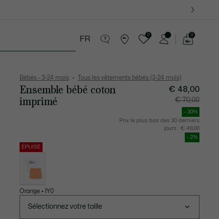
0
0
FR
Voir
mon
 8-16 ans
Cadeaux Crocodile
panier
Bébés - 3-24 mois
Tous les vêtements bébés (3-24 mois)
Ensemble bébé coton
Prix
Prix
€ 48,00
après
original
réduction
avant
imprimé
€ 70,00
:
réduction
€
:
48,00
€
- 30%
70,00
Prix le plus bas des 30 derniers
jours :
€ 49,00
- 2%
ÉPUISÉ
Liste
des
déclinaisons
Orange • IY0
Sélectionnez votre taille