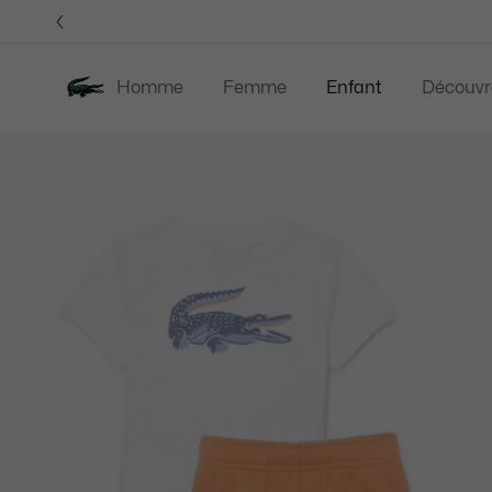
Bannières
d’information
Homme
Femme
Enfant
Découvr
Galerie
Nouveautés
Last Chance
d’images
produit