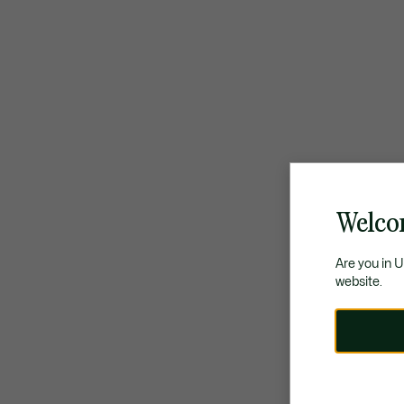
Welco
Are you in 
website.