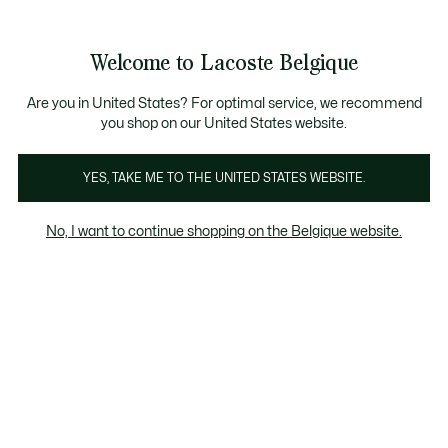
Bannières
d’information
T CHANCE - Découvrez une sélection à prix réduits.
LAST CHANCE - Découvrez une sélection à prix réduits.
Galerie
Welcome to Lacoste Belgique
d’images
Voir
0
0
produit
mon
FR
panier
Are you in United States? For optimal service, we recommend
you shop on our United States website.
YES, TAKE ME TO THE UNITED STATES WEBSITE.
No, I want to continue shopping on the Belgique website.