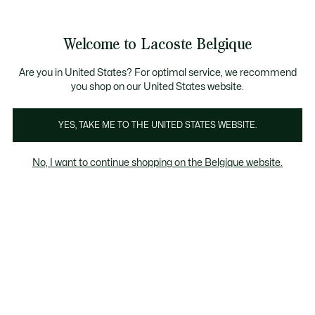
Bannières
d’information
T CHANCE - Découvrez une sélection à prix réduits.
LAST CHANCE - Découvrez une sélection à prix réduits.
Galerie
Welcome to Lacoste Belgique
d’images
Voir
0
0
produit
mon
FR
panier
Are you in United States? For optimal service, we recommend
you shop on our United States website.
YES, TAKE ME TO THE UNITED STATES WEBSITE.
No, I want to continue shopping on the Belgique website.