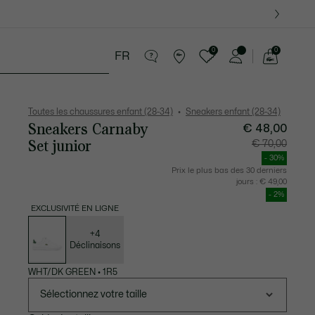
0
0
FR
Voir
mon
 8-16 ans
Cadeaux Crocodile
panier
Toutes les chaussures enfant (28-34)
Sneakers enfant (28-34)
Sneakers Carnaby
€ 48,00
Set junior
Prix
Prix
€ 70,00
après
original
réduction
avant
- 30%
:
réductio
€
:
Prix le plus bas des 30 derniers
48,00
€
jours :
€ 49,00
70,00
- 2%
EXCLUSIVITÉ EN LIGNE
Liste
des
déclinaisons
+4
Déclinaisons
WHT/DK GREEN
•
1R5
Sélectionnez votre taille