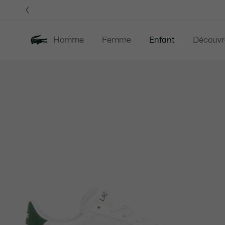
Bannières
d’information
Homme
Femme
Enfant
Découvr
Galerie
Nouveautés
Last Chance
d’images
produit