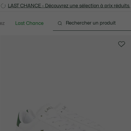
LAST CHANCE - Découvrez une sélection à prix réduits.
LAST CHANCE - Découvrez une sélection à prix réduits.
ez
Last Chance
Bébés - 3-24 mois
Enfants - 2-7 ans
Enfants -