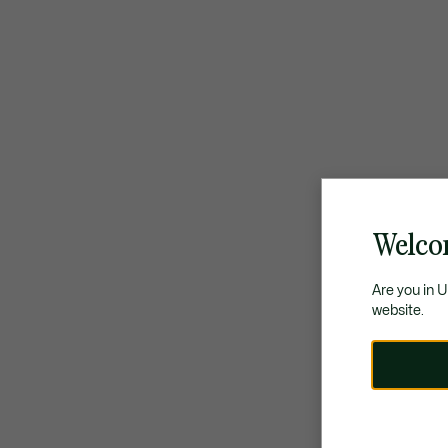
Welco
Are you in 
website.