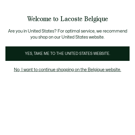
Bannières
d’information
T CHANCE - Découvrez une sélection à prix réduits.
LAST CHANCE - Découvrez une sélection à prix réduits.
Galerie
Welcome to Lacoste Belgique
d’images
Voir
0
0
produit
mon
FR
panier
Are you in United States? For optimal service, we recommend
you shop on our United States website.
YES, TAKE ME TO THE UNITED STATES WEBSITE.
No, I want to continue shopping on the Belgique website.