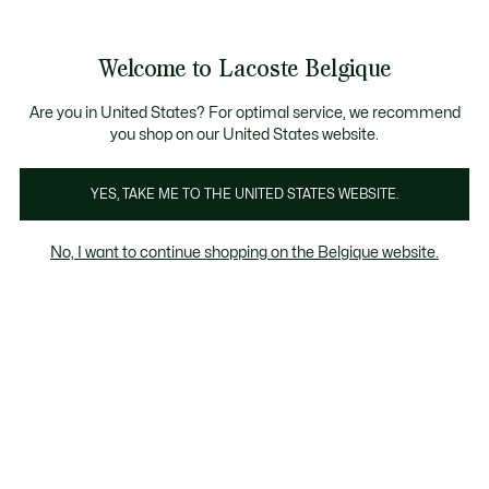
Bannières
d’information
T CHANCE - Découvrez une sélection à prix réduits.
LAST CHANCE - Découvrez une sélection à prix réduits.
Galerie
Welcome to Lacoste Belgique
d’images
Voir
0
0
produit
mon
FR
panier
Are you in United States? For optimal service, we recommend
you shop on our United States website.
YES, TAKE ME TO THE UNITED STATES WEBSITE.
No, I want to continue shopping on the Belgique website.