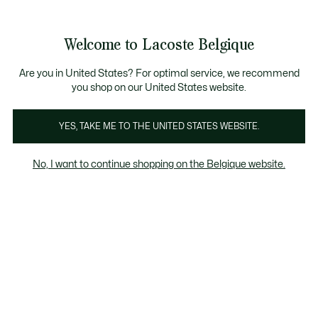
Bannières
d’information
T CHANCE - Découvrez une sélection à prix réduits.
LAST CHANCE - Découvrez une sélection à prix réduits.
Galerie
Welcome to Lacoste Belgique
d’images
Voir
0
0
produit
mon
FR
panier
Are you in United States? For optimal service, we recommend
you shop on our United States website.
YES, TAKE ME TO THE UNITED STATES WEBSITE.
No, I want to continue shopping on the Belgique website.