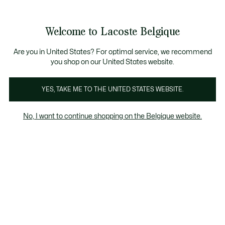
Bannières
d’information
T CHANCE - Découvrez une sélection à prix réduits.
LAST CHANCE - Découvrez une sélection à prix réduits.
Galerie
Welcome to Lacoste Belgique
d’images
Voir
0
0
produit
mon
FR
panier
Are you in United States? For optimal service, we recommend
you shop on our United States website.
YES, TAKE ME TO THE UNITED STATES WEBSITE.
No, I want to continue shopping on the Belgique website.