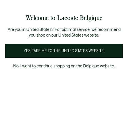
Bannières
d’information
T CHANCE - Découvrez une sélection à prix réduits.
LAST CHANCE - Découvrez une sélection à prix réduits.
Galerie
Welcome to Lacoste Belgique
d’images
Voir
0
0
produit
mon
FR
panier
Are you in United States? For optimal service, we recommend
you shop on our United States website.
YES, TAKE ME TO THE UNITED STATES WEBSITE.
No, I want to continue shopping on the Belgique website.