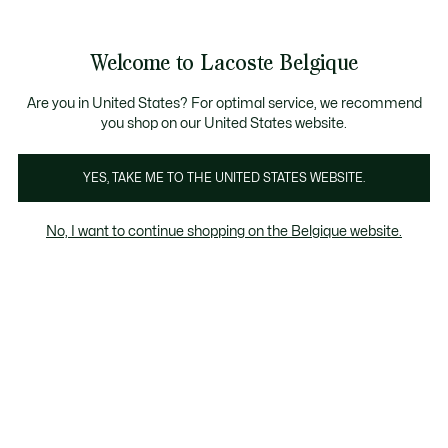
Bannières
d’information
T CHANCE - Découvrez une sélection à prix réduits.
LAST CHANCE - Découvrez une sélection à prix réduits.
Galerie
Welcome to Lacoste Belgique
d’images
Voir
0
0
produit
mon
FR
panier
Are you in United States? For optimal service, we recommend
you shop on our United States website.
YES, TAKE ME TO THE UNITED STATES WEBSITE.
No, I want to continue shopping on the Belgique website.