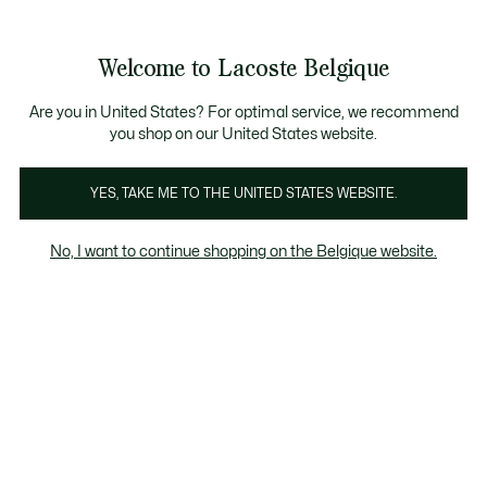
Bannières
d’information
T CHANCE - Découvrez une sélection à prix réduits.
LAST CHANCE - Découvrez une sélection à prix réduits.
Galerie
Welcome to Lacoste Belgique
d’images
Voir
0
0
produit
mon
FR
panier
Are you in United States? For optimal service, we recommend
you shop on our United States website.
YES, TAKE ME TO THE UNITED STATES WEBSITE.
No, I want to continue shopping on the Belgique website.