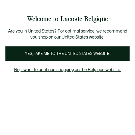
Bannières
d’information
T CHANCE - Découvrez une sélection à prix réduits.
LAST CHANCE - Découvrez une sélection à prix réduits.
Galerie
Welcome to Lacoste Belgique
d’images
Voir
0
0
produit
mon
FR
panier
Are you in United States? For optimal service, we recommend
you shop on our United States website.
YES, TAKE ME TO THE UNITED STATES WEBSITE.
No, I want to continue shopping on the Belgique website.