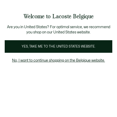
Bannières
d’information
T CHANCE - Découvrez une sélection à prix réduits.
T CHANCE - Découvrez une sélection à prix réduits.
Galerie
Welcome to Lacoste Belgique
d’images
Voir
0
0
produit
mon
FR
panier
Are you in United States? For optimal service, we recommend
you shop on our United States website.
YES, TAKE ME TO THE UNITED STATES WEBSITE.
No, I want to continue shopping on the Belgique website.