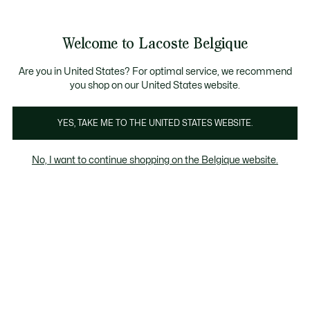
Bannières
d’information
T CHANCE - Découvrez une sélection à prix réduits.
LAST CHANCE - Découvrez une sélection à prix réduits.
Galerie
Welcome to Lacoste Belgique
d’images
Voir
0
0
produit
mon
FR
panier
Are you in United States? For optimal service, we recommend
you shop on our United States website.
YES, TAKE ME TO THE UNITED STATES WEBSITE.
No, I want to continue shopping on the Belgique website.