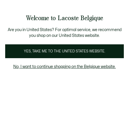
Bannières
d’information
T CHANCE - Découvrez une sélection à prix réduits.
LAST CHANCE - Découvrez une sélection à prix réduits.
Galerie
Welcome to Lacoste Belgique
d’images
Voir
0
0
produit
mon
FR
panier
Are you in United States? For optimal service, we recommend
you shop on our United States website.
YES, TAKE ME TO THE UNITED STATES WEBSITE.
No, I want to continue shopping on the Belgique website.