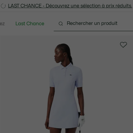
LAST CHANCE - Découvrez une sélection à prix réduits.
LAST CHANCE - Découvrez une sélection à prix réduits.
ez
Last Chance
s
Chaussures
Sacs & Petite Maroquinerie
A