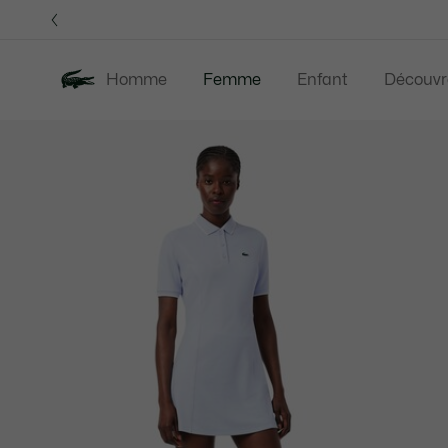
Bannières
d’information
Homme
Femme
Enfant
Découvr
Galerie
Nouveautés
Last Chance
Vêtement
d’images
produit