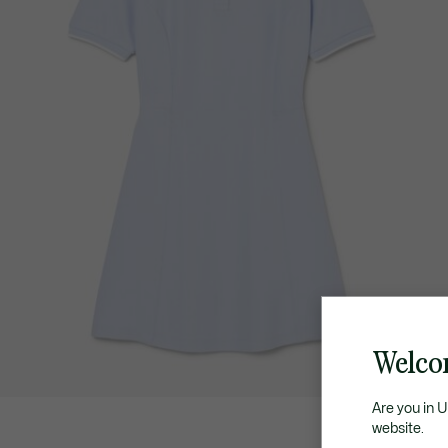
Welco
Are you in 
website.