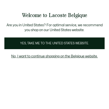
Bannières
d’information
T CHANCE - Découvrez une sélection à prix réduits.
T CHANCE - Découvrez une sélection à prix réduits.
Galerie
Welcome to Lacoste Belgique
d’images
Voir
0
0
produit
mon
FR
panier
Are you in United States? For optimal service, we recommend
you shop on our United States website.
YES, TAKE ME TO THE UNITED STATES WEBSITE.
No, I want to continue shopping on the Belgique website.