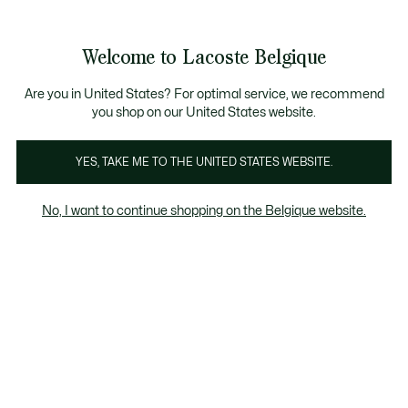
Bannières
d’information
T CHANCE - Découvrez une sélection à prix réduits.
ST CHANCE - Découvrez une sélection à prix réduits.
Galerie
Welcome to Lacoste Belgique
d’images
Voir
0
0
produit
mon
FR
panier
Are you in United States? For optimal service, we recommend
you shop on our United States website.
YES, TAKE ME TO THE UNITED STATES WEBSITE.
No, I want to continue shopping on the Belgique website.