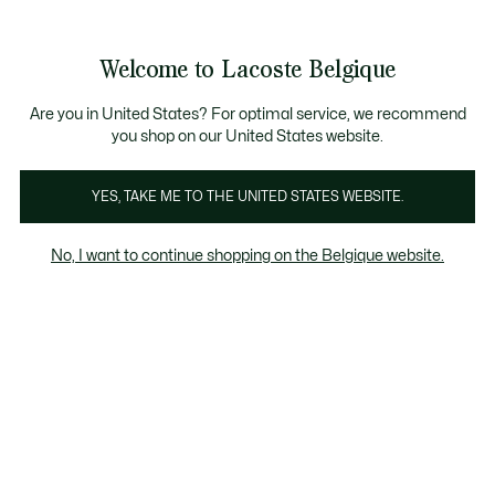
Bannières
d’information
T CHANCE - Découvrez une sélection à prix réduits.
T CHANCE - Découvrez une sélection à prix réduits.
Galerie
Welcome to Lacoste Belgique
d’images
Voir
0
0
produit
mon
FR
panier
Are you in United States? For optimal service, we recommend
you shop on our United States website.
YES, TAKE ME TO THE UNITED STATES WEBSITE.
No, I want to continue shopping on the Belgique website.