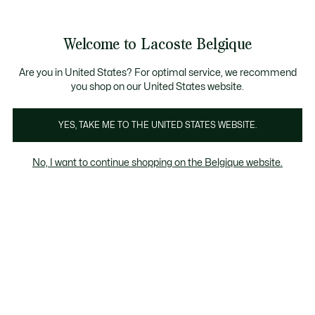
Bannières
d’information
T CHANCE - Découvrez une sélection à prix réduits.
LAST CHANCE - Découvrez une sélection à prix réduits.
Galerie
Welcome to Lacoste Belgique
d’images
Voir
0
0
produit
mon
FR
panier
Are you in United States? For optimal service, we recommend
you shop on our United States website.
YES, TAKE ME TO THE UNITED STATES WEBSITE.
No, I want to continue shopping on the Belgique website.