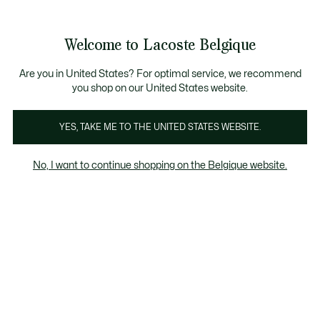
Bannières
d’information
T CHANCE - Découvrez une sélection à prix réduits.
LAST CHANCE - Découvrez une sélection à prix réduits.
Galerie
Welcome to Lacoste Belgique
d’images
Voir
0
0
produit
mon
FR
panier
Are you in United States? For optimal service, we recommend
you shop on our United States website.
YES, TAKE ME TO THE UNITED STATES WEBSITE.
No, I want to continue shopping on the Belgique website.