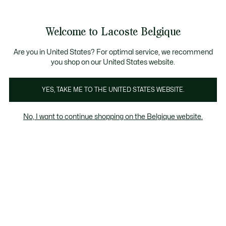
Bannières
d’information
T CHANCE - Découvrez une sélection à prix réduits.
LAST CHANCE - Découvrez une sélection à prix réduits.
Galerie
Welcome to Lacoste Belgique
d’images
Voir
0
0
produit
mon
FR
panier
Are you in United States? For optimal service, we recommend
you shop on our United States website.
YES, TAKE ME TO THE UNITED STATES WEBSITE.
No, I want to continue shopping on the Belgique website.