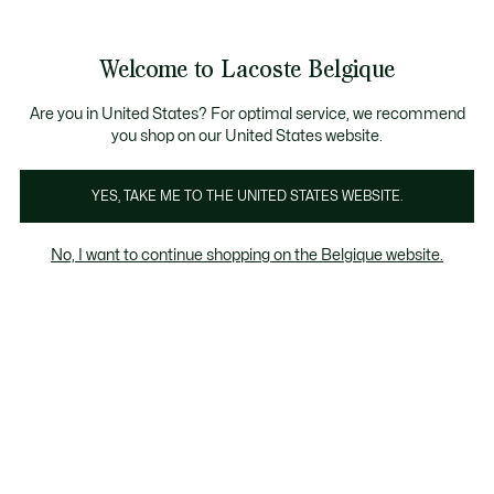
Bannières
d’information
T CHANCE - Découvrez une sélection à prix réduits.
T CHANCE - Découvrez une sélection à prix réduits.
Galerie
Welcome to Lacoste Belgique
d’images
Voir
0
0
produit
mon
FR
panier
Are you in United States? For optimal service, we recommend
you shop on our United States website.
YES, TAKE ME TO THE UNITED STATES WEBSITE.
No, I want to continue shopping on the Belgique website.