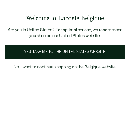
Bannières
d’information
T CHANCE - Découvrez une sélection à prix réduits.
LAST CHANCE - Découvrez une sélection à prix réduits.
Galerie
Welcome to Lacoste Belgique
d’images
Voir
0
0
produit
mon
FR
panier
Are you in United States? For optimal service, we recommend
you shop on our United States website.
YES, TAKE ME TO THE UNITED STATES WEBSITE.
No, I want to continue shopping on the Belgique website.