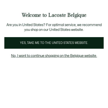
Bannières
d’information
T CHANCE - Découvrez une sélection à prix réduits.
LAST CHANCE - Découvrez une sélection à prix réduits.
Galerie
Welcome to Lacoste Belgique
d’images
Voir
0
0
produit
mon
FR
panier
Are you in United States? For optimal service, we recommend
you shop on our United States website.
YES, TAKE ME TO THE UNITED STATES WEBSITE.
No, I want to continue shopping on the Belgique website.