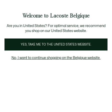
Bannières
d’information
T CHANCE - Découvrez une sélection à prix réduits.
LAST CHANCE - Découvrez une sélection à prix réduits.
Galerie
Welcome to Lacoste Belgique
d’images
Voir
0
0
produit
mon
FR
panier
Are you in United States? For optimal service, we recommend
you shop on our United States website.
YES, TAKE ME TO THE UNITED STATES WEBSITE.
No, I want to continue shopping on the Belgique website.