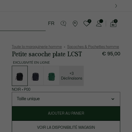
0
0
FR
Voir
mon
tite Maroquinerie
Sport
Cadeaux Crocodile
panier
Toute la maroquinerie homme
Sacoches & Pochettes homme
Petite sacoche plate LCST
€ 95,00
EXCLUSIVITÉ EN LIGNE
Liste
des
déclinaisons
+3
Déclinaisons
NOIR
•
P00
Taille unique
AJOUTER AU PANIER
VOIR LA DISPONIBILITÉ MAGASIN