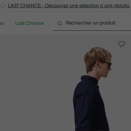
LAST CHANCE - Découvrez une sélection à prix réduits.
LAST CHANCE - Découvrez une sélection à prix réduits.
ez
Last Chance
tements
Chaussures
Accessoires
Sacs & Pe