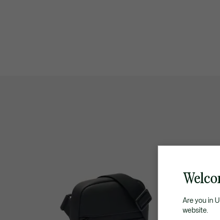
Welco
Are you in 
website.