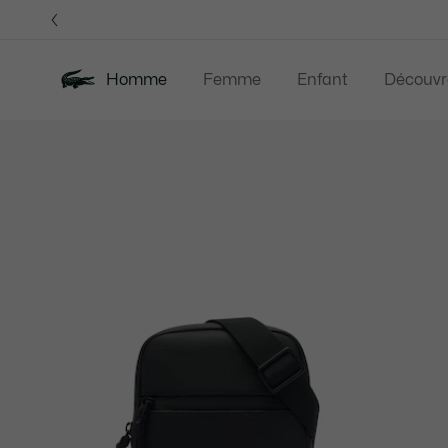
Bannières
d’information
Homme
Femme
Enfant
Découvr
Galerie
Nouveautés
Last Chance
Polos
Vê
d’images
produit