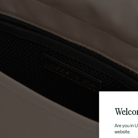
Welco
Are you in 
website.