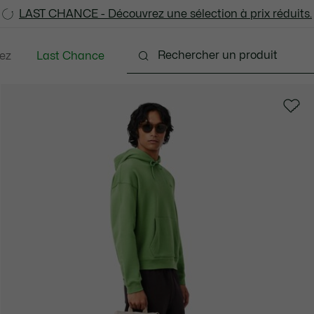
LAST CHANCE - Découvrez une sélection à prix réduits.
LAST CHANCE - Découvrez une sélection à prix réduits.
ez
Last Chance
tements
Chaussures
Accessoires
Sacs & Pe