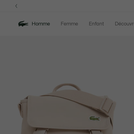
Bannières
d’information
Homme
Femme
Enfant
Découvr
Galerie
Nouveautés
Last Chance
Polos
Vê
d’images
produit