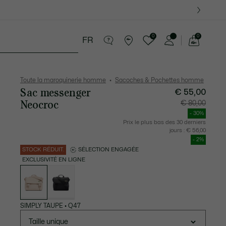
0
0
FR
Voir
mon
tite Maroquinerie
Sport
Cadeaux Crocodile
panier
Toute la maroquinerie homme
Sacoches & Pochettes homme
Sac messenger
€ 55,00
Neocroc
Prix
Prix
€ 80,00
après
original
réduction
avant
- 30%
:
réductio
€
:
Prix le plus bas des 30 derniers
55,00
€
jours :
€ 56,00
80,00
- 2%
STOCK RÉDUIT.
SÉLECTION ENGAGÉE
EXCLUSIVITÉ EN LIGNE
Liste
des
déclinaisons
SIMPLY TAUPE
•
Q47
Taille unique