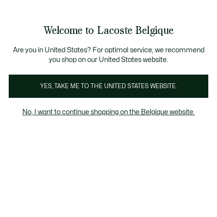
Bannières
d’information
T CHANCE - Découvrez une sélection à prix réduits.
AST CHANCE - Découvrez une sélection à prix réduits.
Galerie
Welcome to Lacoste Belgique
d’images
Voir
0
0
produit
mon
FR
panier
Are you in United States? For optimal service, we recommend
you shop on our United States website.
YES, TAKE ME TO THE UNITED STATES WEBSITE.
No, I want to continue shopping on the Belgique website.