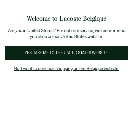
Bannières
d’information
T CHANCE - Découvrez une sélection à prix réduits.
LAST CHANCE - Découvrez une sélection à prix réduits.
Galerie
Welcome to Lacoste Belgique
d’images
Voir
0
0
produit
mon
FR
panier
Are you in United States? For optimal service, we recommend
you shop on our United States website.
YES, TAKE ME TO THE UNITED STATES WEBSITE.
No, I want to continue shopping on the Belgique website.