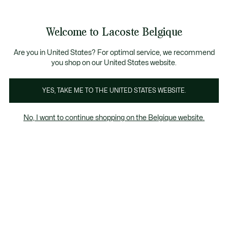
Bannières
d’information
T CHANCE - Découvrez une sélection à prix réduits.
LAST CHANCE - Découvrez une sélection à prix réduits.
Galerie
Welcome to Lacoste Belgique
d’images
Voir
0
0
produit
mon
FR
panier
Are you in United States? For optimal service, we recommend
you shop on our United States website.
YES, TAKE ME TO THE UNITED STATES WEBSITE.
No, I want to continue shopping on the Belgique website.