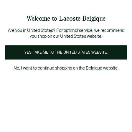
Bannières
d’information
T CHANCE - Découvrez une sélection à prix réduits.
ST CHANCE - Découvrez une sélection à prix réduits.
Galerie
Welcome to Lacoste Belgique
d’images
Voir
0
0
produit
mon
FR
panier
Are you in United States? For optimal service, we recommend
you shop on our United States website.
YES, TAKE ME TO THE UNITED STATES WEBSITE.
No, I want to continue shopping on the Belgique website.