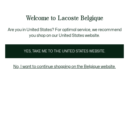
Bannières
d’information
T CHANCE - Découvrez une sélection à prix réduits.
AST CHANCE - Découvrez une sélection à prix réduits.
Galerie
Welcome to Lacoste Belgique
d’images
Voir
0
0
produit
mon
FR
panier
Are you in United States? For optimal service, we recommend
you shop on our United States website.
YES, TAKE ME TO THE UNITED STATES WEBSITE.
No, I want to continue shopping on the Belgique website.