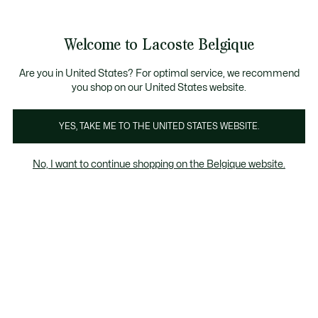
Bannières
d’information
T CHANCE - Découvrez une sélection à prix réduits.
LAST CHANCE - Découvrez une sélection à prix réduits.
Galerie
Welcome to Lacoste Belgique
d’images
Voir
0
0
produit
mon
FR
panier
Are you in United States? For optimal service, we recommend
you shop on our United States website.
YES, TAKE ME TO THE UNITED STATES WEBSITE.
No, I want to continue shopping on the Belgique website.