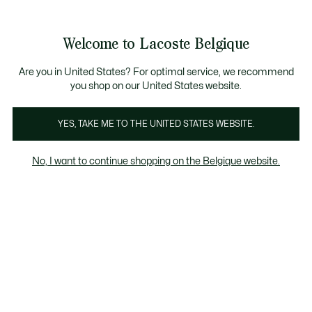
Bannières
d’information
T CHANCE - Découvrez une sélection à prix réduits.
LAST CHANCE - Découvrez une sélection à prix réduits.
Galerie
Welcome to Lacoste Belgique
d’images
Voir
0
0
produit
mon
FR
panier
Are you in United States? For optimal service, we recommend
you shop on our United States website.
YES, TAKE ME TO THE UNITED STATES WEBSITE.
No, I want to continue shopping on the Belgique website.