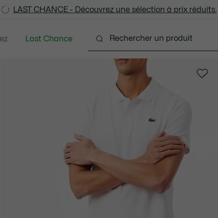
LAST CHANCE - Découvrez une sélection à prix réduits.
LAST CHANCE - Découvrez une sélection à prix réduits.
ez
Last Chance
tements
Chaussures
Accessoires
Sacs & Pe