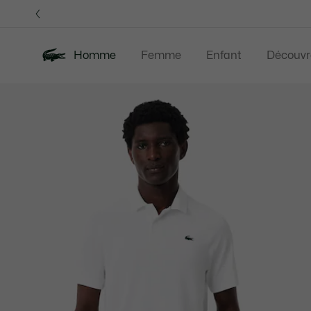
Bannières
d’information
Homme
Femme
Enfant
Découvr
Galerie
Nouveautés
Last Chance
Polos
Vê
d’images
produit