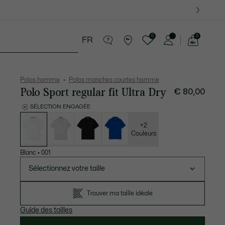
0
0
FR
Voir
mon
tite Maroquinerie
Sport
Cadeaux Crocodile
panier
Polos homme
Polos manches courtes homme
Polo Sport regular fit Ultra Dry
€ 80,00
SÉLECTION ENGAGÉE
Liste
des
déclinaisons
+2
Couleurs
Blanc
•
001
Sélectionnez votre taille
Trouver ma taille idéale
Guide des tailles