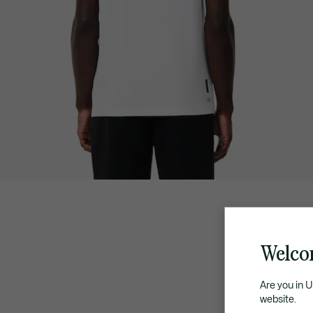
Welco
Are you in 
website.