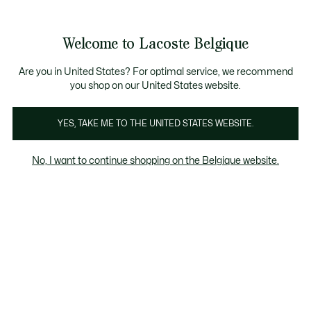
Bannières
d’information
T CHANCE - Découvrez une sélection à prix réduits.
ST CHANCE - Découvrez une sélection à prix réduits.
Galerie
Welcome to Lacoste Belgique
d’images
Voir
0
0
produit
mon
FR
panier
Are you in United States? For optimal service, we recommend
you shop on our United States website.
YES, TAKE ME TO THE UNITED STATES WEBSITE.
No, I want to continue shopping on the Belgique website.