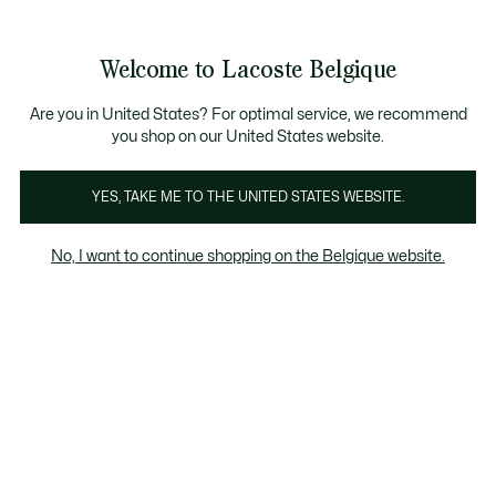
Bannières
d’information
T CHANCE - Découvrez une sélection à prix réduits.
T CHANCE - Découvrez une sélection à prix réduits.
Galerie
Welcome to Lacoste Belgique
d’images
Voir
0
0
produit
mon
FR
panier
Are you in United States? For optimal service, we recommend
you shop on our United States website.
YES, TAKE ME TO THE UNITED STATES WEBSITE.
No, I want to continue shopping on the Belgique website.