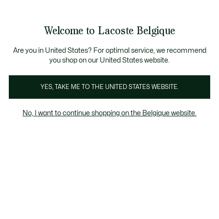
Bannières
d’information
T CHANCE - Découvrez une sélection à prix réduits.
T CHANCE - Découvrez une sélection à prix réduits.
Galerie
Welcome to Lacoste Belgique
d’images
Voir
0
0
produit
mon
FR
panier
Are you in United States? For optimal service, we recommend
you shop on our United States website.
YES, TAKE ME TO THE UNITED STATES WEBSITE.
No, I want to continue shopping on the Belgique website.