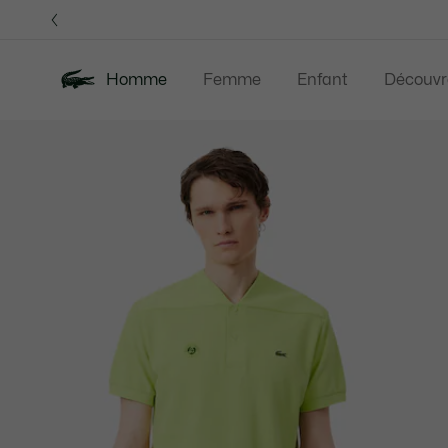
Bannières
d’information
Homme
Femme
Enfant
Découvr
Galerie
Nouveautés
Last Chance
Polos
Vê
d’images
produit