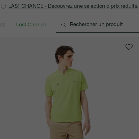
LAST CHANCE - Découvrez une sélection à prix réduits.
LAST CHANCE - Découvrez une sélection à prix réduits.
ez
Last Chance
tements
Chaussures
Accessoires
Sacs & Pe