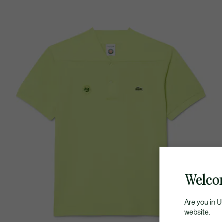
Welco
Are you in 
website.