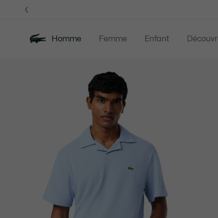
Bannières
d’information
Homme
Femme
Enfant
Découvr
Galerie
Nouveautés
Last Chance
Polos
Vê
d’images
produit