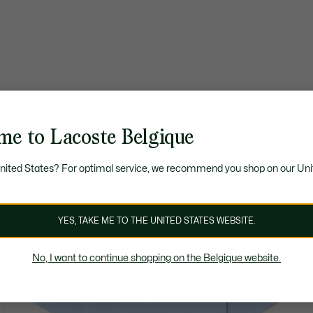
me to Lacoste Belgique
United States? For optimal service, we recommend you shop on our Uni
YES, TAKE ME TO THE UNITED STATES WEBSITE.
No, I want to continue shopping on the Belgique website.