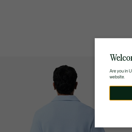
Welco
Are you in 
website.