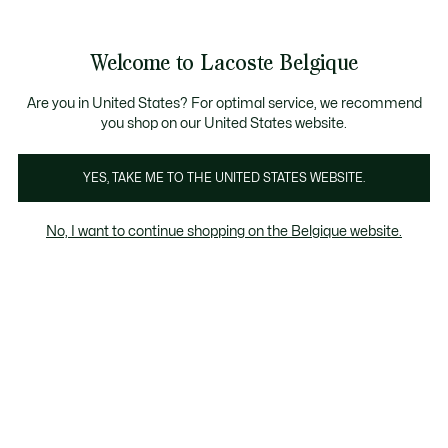
Bannières
d’information
T CHANCE - Découvrez une sélection à prix réduits.
LAST CHANCE - Découvrez une sélection à prix réduits.
Galerie
Welcome to Lacoste Belgique
d’images
Voir
0
0
produit
mon
FR
panier
Are you in United States? For optimal service, we recommend
you shop on our United States website.
YES, TAKE ME TO THE UNITED STATES WEBSITE.
No, I want to continue shopping on the Belgique website.